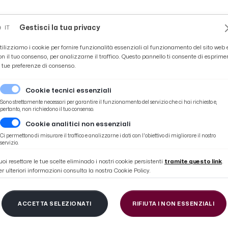
Novità
News
Ascoli Time
Cultura
Coppa Teo
Gestisci la tua privacy
IT
tilizziamo i cookie per fornire funzionalità essenziali al funzionamento del sito web 
on il tuo consenso, per analizzarne il traffico. Questo pannello ti consente di esprime
e tue preferenze di consenso.
Cookie tecnici essenziali
Sono strettamente necessari per garantire il funzionamento del servizio che ci hai richiesto e,
pertanto, non richiedono il tuo consenso.
Cookie analitici non essenziali
lettere per i pensieri natalizi dei bambini
Ci permettono di misurare il traffico e analizzarne i dati con l'obiettivo di migliorare il nostro
servizio.
uoi resettare le tue scelte eliminado i nostri cookie persistenti
tramite questo link
.
er ulteriori informazioni consulta la nostra Cookie Policy.
i Piceno, inaugurata l
ACCETTA SELEZIONATI
RIFIUTA I NON ESSENZIALI
re per i pensieri natal