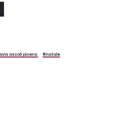
O
avis ascoli piceno
#natale