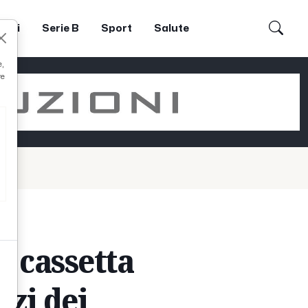
dori
Serie B
Sport
Salute
e,
re
a cassetta
izi dei