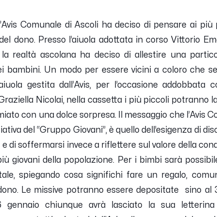
l’Avis Comunale di Ascoli ha deciso di pensare ai più p
 del dono. Presso l’aiuola adottata in corso Vittorio 
 la realtà ascolana ha deciso di allestire una parti
i bambini. Un modo per essere vicini a coloro che sen
’aiuola gestita dall’Avis, per l’occasione addobbata
aziella Nicolai, nella cassetta i più piccoli potranno la
iato con una dolce sorpresa. Il messaggio che l’Avis C
ziativa del “Gruppo Giovani”, è quello dell’esigenza di disc
 di soffermarsi invece a riflettere sul valore della condi
più giovani della popolazione. Per i bimbi sarà possib
atale, spiegando cosa significhi fare un regalo, comu
dono. Le missive potranno essere depositate sino al 
6 gennaio chiunque avrà lasciato la sua letterina