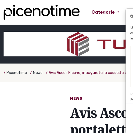
Categorie
Tutto News
Tutto Sport
Tutto Curiosità
U
c
Cronaca
Atletica
Serie D
l
Basket
Ciclismo
/
/
/
Picenotime
News
Avis Ascoli Piceno, inaugurata la cassetta porta
Volley
P
NEWS
P
Avis Ascol
portalette