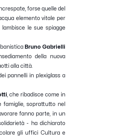
crespate, forse quelle del
’acqua elemento vitale per
 lambisce le sue spiagge
rbanistica
Bruno Gabrielli
’insediamento della nuova
ti alla città.
i pannelli in plexiglass a
tti
, che ribadisce come in
 famiglie, soprattutto nel
lavorare fanno parte, in un
solidarietà
- ha dichiarato
olare gli uffici Cultura e