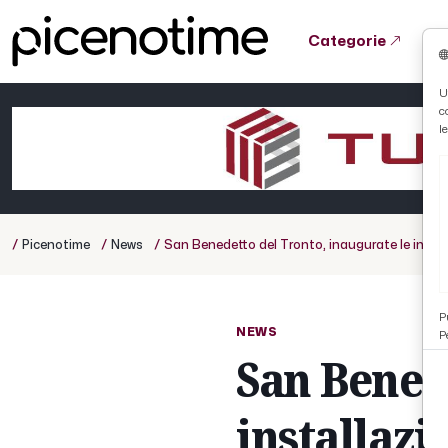
Categorie
Tutto News
Tutto Sport
Tutto Curiosità
U
c
Cronaca
Atletica
Serie D
l
Basket
Ciclismo
/
/
/
Picenotime
News
San Benedetto del Tronto, inaugurate le install
Volley
P
NEWS
P
San Benede
installazi