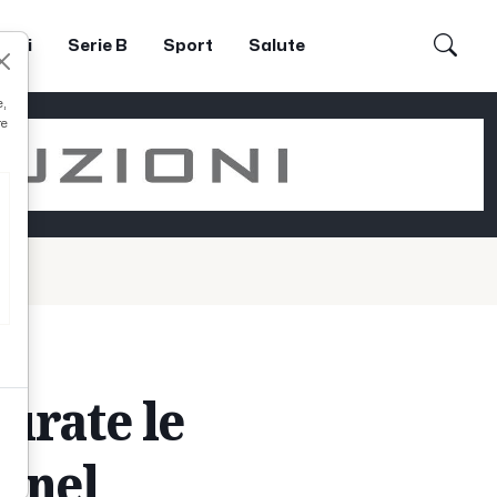
dori
Serie B
Sport
Salute
e,
re
urate le
t nel