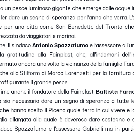
a un pesce luminoso gigante che emerge dalle acque in
oler dare un segno di speranza per l’anno che verrà. L
are per una città come San Benedetto del Tronto che
zzata da viaggiatori e marinai.
e, il sindaco
Antonio Spazzafumo
e l’assessore all’u
gratitudine alla Fainplast, che, all’indomani dell
mato ancora una volta la vicinanza della famiglia Faraot
e alla Stilform di Marco Lorenzetti per la fornitura de
raffigurante il grande pesce.
me anche il fondatore della Fainplast,
Battista Farao
 sia necessario dare un segno di speranza a tutte le
che hanno scelto il Piceno quale terra in cui vivere e 
glia allargata alla quale è doveroso dare sostegno e 
indaco Spazzafumo e l’assessore Gabrielli ma in partic