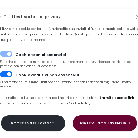
Novità
News
Ascoli Time
Cultura
Coppa Teo
Gestisci la tua privacy
IT
tilizziamo i cookie per fornire funzionalità essenziali al funzionamento del sito web 
on il tuo consenso, per analizzarne il traffico. Questo pannello ti consente di esprime
e tue preferenze di consenso.
Cookie tecnici essenziali
Sono strettamente necessari per garantire il funzionamento del servizio che ci hai richiesto e,
pertanto, non richiedono il tuo consenso.
Cookie analitici non essenziali
azioni artistiche Fainplast nel Giardino “Nuttate de lune”
Ci permettono di misurare il traffico e analizzarne i dati con l'obiettivo di migliorare il nostro
servizio.
uoi resettare le tue scelte eliminado i nostri cookie persistenti
tramite questo link
.
er ulteriori informazioni consulta la nostra Cookie Policy.
tto del Tronto, inaug
ACCETTA SELEZIONATI
RIFIUTA I NON ESSENZIALI
oni artistiche Fainplas