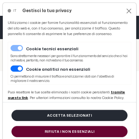
Gestisci la tua privacy
IT
Tutto News
Tutto Sport
Tutto Curiosità
Utilizziamo i cookie per fornire funzionalità essenziali al funzionamento
del sito web e, con il tuo consenso, per analizzarne il traffico. Questo
pannello ti consente di esprimere le tue preferenze di consenso.
Cronaca
Atletica
Serie D
/
Picenotime
Cookie tecnici essenziali
Basket
/
News
Sono strettamente necessari per garantire il funzionamento del servizio che ci hai
richiesto e, pertanto, non richiedono il tuo consenso.
/
Un anno al fianco delle imprese per la Cna di Ascoli Piceno. Artigiani e imprenditori protagonisti di un 2026 a misura di Pmi
Cookie analitici non essenziali
Ciclismo
Ci permettono di misurare il traffico e analizzarne i dati con l'obiettivo di
migliorare il nostro servizio.
Volley
NEWS
Puoi resettare le tue scelte eliminado i nostri cookie persistenti
tramite
Un anno al fianco delle imprese per
questo link
. Per ulteriori informazioni consulta la nostra Cookie Policy.
la Cna di Ascoli Piceno. Artigiani e
imprenditori protagonisti di un
ACCETTA SELEZIONATI
2026 a misura di Pmi
RIFIUTA I NON ESSENZIALI