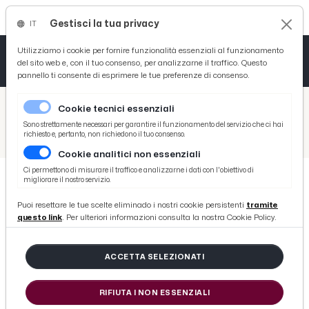
Gestisci la tua privacy
IT
Tutto News
Tutto Sport
Tutto Curiosità
Utilizziamo i cookie per fornire funzionalità essenziali al funzionamento
del sito web e, con il tuo consenso, per analizzarne il traffico. Questo
pannello ti consente di esprimere le tue preferenze di consenso.
Cronaca
Atletica
Serie D
/
Picenotime
Cookie tecnici essenziali
Basket
/
News
Sono strettamente necessari per garantire il funzionamento del servizio che ci hai
richiesto e, pertanto, non richiedono il tuo consenso.
/
Offida, brutto incidente con la mietitrebbia per un 50enne. Non è in pericolo di vita
Cookie analitici non essenziali
Ciclismo
Ci permettono di misurare il traffico e analizzarne i dati con l'obiettivo di
migliorare il nostro servizio.
Volley
NEWS
Puoi resettare le tue scelte eliminado i nostri cookie persistenti
tramite
Offida, brutto incidente con la
questo link
. Per ulteriori informazioni consulta la nostra Cookie Policy.
mietitrebbia per un 50enne. Non è
in pericolo di vita
ACCETTA SELEZIONATI
RIFIUTA I NON ESSENZIALI
di Redazione Picenotime