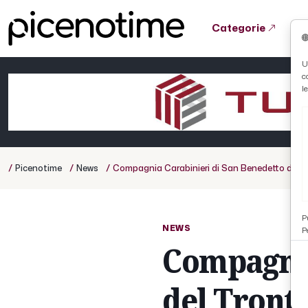
Categorie
Tutto News
Tutto Sport
Tutto Curiosità
U
c
Cronaca
Atletica
Serie D
l
Basket
Ciclismo
/
/
/
Picenotime
News
Compagnia Carabinieri di San Benedetto del T
Volley
P
NEWS
P
Compagnia
del Tront