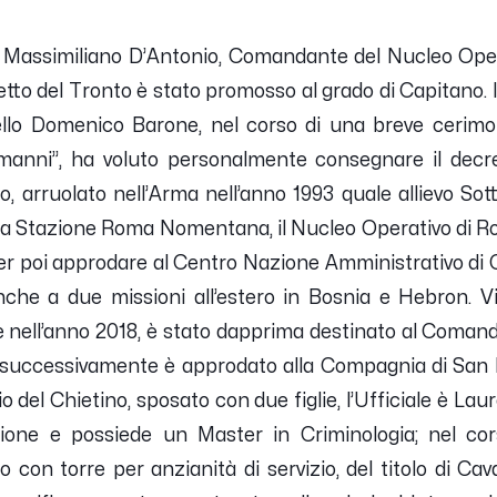
ri Massimiliano D’Antonio, Comandante del Nucleo Oper
to del Tronto è stato promosso al grado di Capitano. 
ello Domenico Barone, nel corso di una breve cerimon
manni”, ha voluto personalmente consegnare il decr
, arruolato nell’Arma nell’anno 1993 quale allievo Sott
La Stazione Roma Nomentana, il Nucleo Operativo di Ro
 poi approdare al Centro Nazione Amministrativo di Ch
nche a due missioni all’estero in Bosnia e Hebron. V
le nell’anno 2018, è stato dapprima destinato al Coman
successivamente è approdato alla Compagnia di San 
rio del Chietino, sposato con due figlie, l’Ufficiale è La
ione e possiede un Master in Criminologia; nel cor
o con torre per anzianità di servizio, del titolo di Cav