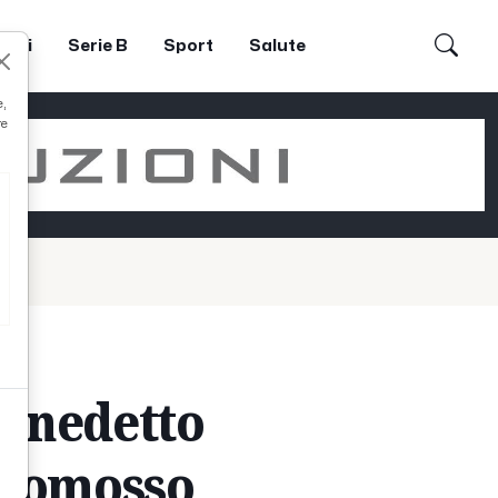
dori
Serie B
Sport
Salute
e,
re
Benedetto
promosso