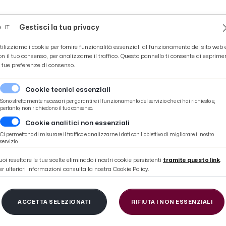
Novità
News
Ascoli Time
Cultura
Coppa Teo
Gestisci la tua privacy
IT
tilizziamo i cookie per fornire funzionalità essenziali al funzionamento del sito web 
on il tuo consenso, per analizzarne il traffico. Questo pannello ti consente di esprime
e tue preferenze di consenso.
Cookie tecnici essenziali
Sono strettamente necessari per garantire il funzionamento del servizio che ci hai richiesto e,
pertanto, non richiedono il tuo consenso.
Cookie analitici non essenziali
ronto: tenente D'Antonio promosso al grado di Capitano
Ci permettono di misurare il traffico e analizzarne i dati con l'obiettivo di migliorare il nostro
servizio.
uoi resettare le tue scelte eliminado i nostri cookie persistenti
tramite questo link
.
er ulteriori informazioni consulta la nostra Cookie Policy.
 Carabinieri di San 
ACCETTA SELEZIONATI
RIFIUTA I NON ESSENZIALI
o: tenente D'Antonio 