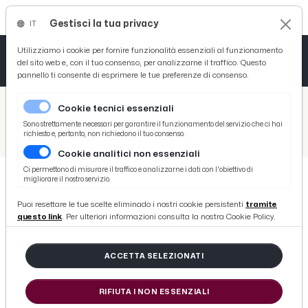
Gestisci la tua privacy
IT
Tutto News
Tutto Sport
Tutto Curiosità
Utilizziamo i cookie per fornire funzionalità essenziali al funzionamento
del sito web e, con il tuo consenso, per analizzarne il traffico. Questo
pannello ti consente di esprimere le tue preferenze di consenso.
Cronaca
Atletica
Serie D
/
Picenotime
Cookie tecnici essenziali
Basket
/
News
Sono strettamente necessari per garantire il funzionamento del servizio che ci hai
richiesto e, pertanto, non richiedono il tuo consenso.
/
Regione Marche, il messaggio del presidente Acquaroli per l'inizio dell'anno scolastico 2025/2026
Cookie analitici non essenziali
Ciclismo
Ci permettono di misurare il traffico e analizzarne i dati con l'obiettivo di
migliorare il nostro servizio.
Volley
NEWS
Puoi resettare le tue scelte eliminado i nostri cookie persistenti
tramite
Regione Marche, il messaggio del
questo link
. Per ulteriori informazioni consulta la nostra Cookie Policy.
presidente Acquaroli per l'inizio
dell'anno scolastico 2025/2026
ACCETTA SELEZIONATI
RIFIUTA I NON ESSENZIALI
di Redazione Picenotime