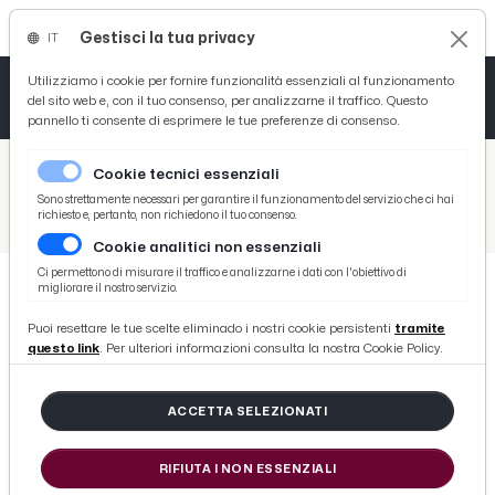
Gestisci la tua privacy
IT
Tutto News
Tutto Sport
Tutto Curiosità
Utilizziamo i cookie per fornire funzionalità essenziali al funzionamento
del sito web e, con il tuo consenso, per analizzarne il traffico. Questo
pannello ti consente di esprimere le tue preferenze di consenso.
Cronaca
Atletica
Serie D
/
Picenotime
Cookie tecnici essenziali
Basket
/
News
Sono strettamente necessari per garantire il funzionamento del servizio che ci hai
richiesto e, pertanto, non richiedono il tuo consenso.
/
Folignano, incontro in Comune per accelerare iter realizzazione della rotatoria sulla Piceno Aprutina
Cookie analitici non essenziali
Ciclismo
Ci permettono di misurare il traffico e analizzarne i dati con l'obiettivo di
migliorare il nostro servizio.
Volley
NEWS
Puoi resettare le tue scelte eliminado i nostri cookie persistenti
tramite
Folignano, incontro in Comune per
questo link
. Per ulteriori informazioni consulta la nostra Cookie Policy.
accelerare iter realizzazione della
rotatoria sulla Piceno Aprutina
ACCETTA SELEZIONATI
RIFIUTA I NON ESSENZIALI
di Redazione Picenotime