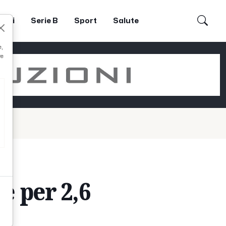
dori
Serie B
Sport
Salute
e,
re
e per 2,6