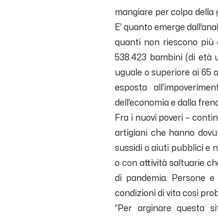
mangiare per colpa della g
E’ quanto emerge dall’analis
quanti non riescono più a 
538.423 bambini (di età u
uguale o superiore ai 65 a
esposta all’impoverime
dell’economia e dalla fren
Fra i nuovi poveri – conti
artigiani che hanno dovu
sussidi o aiuti pubblici 
o con attività saltuarie c
di pandemia. Persone e 
condizioni di vita così pr
“Per arginare questa s