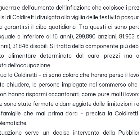
uerra e dell’aumento dell’inflazione che colpisce i prezz
i di Coldiretti divulgata alla vigilia delle festività pasq
garantirsi il cibo quotidiano. Tra questi ci sono pera
guale o inferiore ai 15 anni), 299.890 anziani, 81.963 
nni), 31.846 disabili. Si tratta della componente più deb
nto alimentare determinato dal caro prezzi ma 
ata dell’occupazione.
nua la Coldiretti – ci sono coloro che hanno perso il lav
to chiudere, le persone impiegate nel sommerso che 
e non hanno risparmi accantonati, come pure molti lavo
he sono state fermate o danneggiate dalle limitazioni 
famiglie che mai prima d’ora – precisa la Coldirett
oblematiche.
ituazione serve un deciso intervento della Pubbli