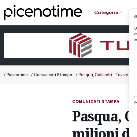
Categorie
Tutto News
Tutto Sport
Tutto Curiosità
U
c
Cronaca
Atletica
Serie D
l
Basket
Ciclismo
/
/
/
Picenotime
Comunicati Stampa
Pasqua, Coldiretti: ''Tavole vuote 
Volley
P
COMUNICATI STAMPA
P
Pasqua, Co
milioni di 