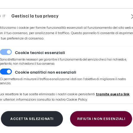
Novità
News
Ascoli Time
Cultura
Coppa Teo
Gestisci la tua privacy
IT
tilizziamo i cookie per fornire funzionalità essenziali al funzionamento del sito web 
on il tuo consenso, per analizzarne il traffico. Questo pannello ti consente di esprime
e tue preferenze di consenso.
Cookie tecnici essenziali
Sono strettamente necessari per garantire il funzionamento del servizio che ci hai richiesto e,
pertanto, non richiedono il tuo consenso.
Cookie analitici non essenziali
per 2,6 milioni di italiani''
Ci permettono di misurare il traffico e analizzarne i dati con l'obiettivo di migliorare il nostro
servizio.
uoi resettare le tue scelte eliminado i nostri cookie persistenti
tramite questo link
.
er ulteriori informazioni consulta la nostra Cookie Policy.
ldiretti: ''Tavole vuot
ACCETTA SELEZIONATI
RIFIUTA I NON ESSENZIALI
italiani''