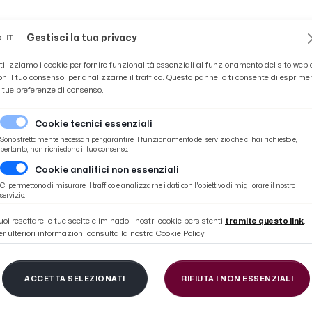
Novità
News
Ascoli Time
Cultura
Coppa Teo
Gestisci la tua privacy
IT
tilizziamo i cookie per fornire funzionalità essenziali al funzionamento del sito web 
on il tuo consenso, per analizzarne il traffico. Questo pannello ti consente di esprime
e tue preferenze di consenso.
Cookie tecnici essenziali
Sono strettamente necessari per garantire il funzionamento del servizio che ci hai richiesto e,
pertanto, non richiedono il tuo consenso.
Cookie analitici non essenziali
guri natalizi per la Delegazione Accademia italiana della Cucina
Ci permettono di misurare il traffico e analizzarne i dati con l'obiettivo di migliorare il nostro
servizio.
uoi resettare le tue scelte eliminado i nostri cookie persistenti
tramite questo link
.
er ulteriori informazioni consulta la nostra Cookie Policy.
eno, scambio degli au
ACCETTA SELEZIONATI
RIFIUTA I NON ESSENZIALI
per la Delegazione Ac