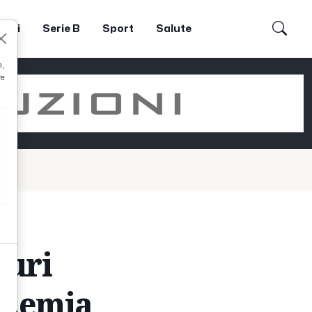
dori
Serie B
Sport
Salute
e,
re
guri
cademia