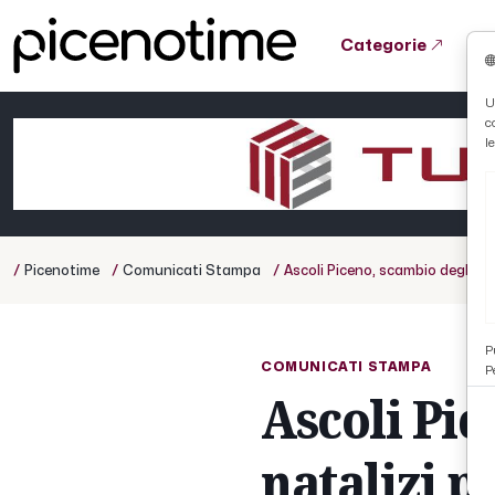
Categorie
Tutto News
Tutto Sport
Tutto Curiosità
U
c
Cronaca
Atletica
Serie D
l
Basket
Ciclismo
/
/
/
Picenotime
Comunicati Stampa
Ascoli Piceno, scambio degli au
Volley
P
COMUNICATI STAMPA
P
Ascoli Pic
natalizi 