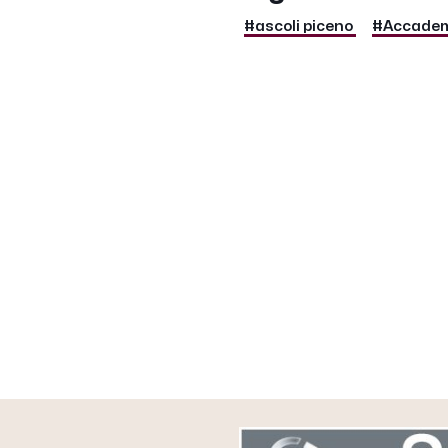
#ascoli piceno
#Accademi