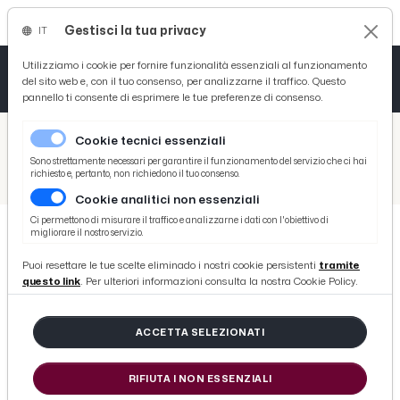
Gestisci la tua privacy
IT
Tutto News
Tutto Sport
Tutto Curiosità
Utilizziamo i cookie per fornire funzionalità essenziali al funzionamento
del sito web e, con il tuo consenso, per analizzarne il traffico. Questo
pannello ti consente di esprimere le tue preferenze di consenso.
Cronaca
Atletica
Serie D
/
Picenotime
Cookie tecnici essenziali
Basket
/
Comunicati Stampa
Sono strettamente necessari per garantire il funzionamento del servizio che ci hai
richiesto e, pertanto, non richiedono il tuo consenso.
/
Banca Marche: Codacons, chiama a raccolta i risparmiatori coinvolti nel salvataggio dell'istituto di credito
Cookie analitici non essenziali
Ciclismo
Ci permettono di misurare il traffico e analizzarne i dati con l'obiettivo di
migliorare il nostro servizio.
Volley
COMUNICATI STAMPA
Puoi resettare le tue scelte eliminado i nostri cookie persistenti
tramite
Banca Marche: Codacons, chiama a
questo link
. Per ulteriori informazioni consulta la nostra Cookie Policy.
raccolta i risparmiatori coinvolti
nel salvataggio dell'istituto di
ACCETTA SELEZIONATI
credito
RIFIUTA I NON ESSENZIALI