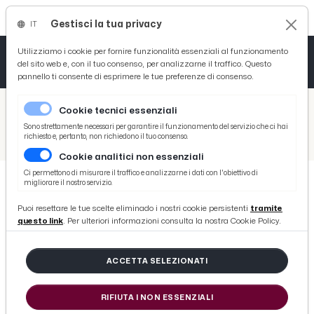
Gestisci la tua privacy
IT
Tutto News
Tutto Sport
Tutto Curiosità
Utilizziamo i cookie per fornire funzionalità essenziali al funzionamento
del sito web e, con il tuo consenso, per analizzarne il traffico. Questo
pannello ti consente di esprimere le tue preferenze di consenso.
Cronaca
Atletica
Serie D
/
Picenotime
Cookie tecnici essenziali
Basket
/
Comunicati Stampa
Sono strettamente necessari per garantire il funzionamento del servizio che ci hai
richiesto e, pertanto, non richiedono il tuo consenso.
/
Terremoto, appello Coldiretti: ''Servono camper e roulotte per allevatori''
Cookie analitici non essenziali
Ciclismo
Ci permettono di misurare il traffico e analizzarne i dati con l'obiettivo di
migliorare il nostro servizio.
Volley
COMUNICATI STAMPA
Puoi resettare le tue scelte eliminado i nostri cookie persistenti
tramite
Terremoto, appello Coldiretti:
questo link
. Per ulteriori informazioni consulta la nostra Cookie Policy.
''Servono camper e roulotte per
allevatori''
ACCETTA SELEZIONATI
RIFIUTA I NON ESSENZIALI
di Redazione Picenotime