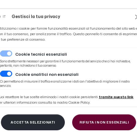
Novità
News
Ascoli Time
Cultura
Coppa Teo
Gestisci la tua privacy
IT
tilizziamo i cookie per fornire funzionalità essenziali al funzionamento del sito web 
on il tuo consenso, per analizzarne il traffico. Questo pannello ti consente di esprime
e tue preferenze di consenso.
Cookie tecnici essenziali
Sono strettamente necessari per garantire il funzionamento del servizio che ci hai richiesto e,
pertanto, non richiedono il tuo consenso.
Cookie analitici non essenziali
 Oliva Ascolana: ventennale della ''Dop'', tempo di tutelare il nome
Ci permettono di misurare il traffico e analizzarne i dati con l'obiettivo di migliorare il nostro
servizio.
uoi resettare le tue scelte eliminado i nostri cookie persistenti
tramite questo link
.
er ulteriori informazioni consulta la nostra Cookie Policy.
 Tutela Valorizzazion
ACCETTA SELEZIONATI
RIFIUTA I NON ESSENZIALI
ventennale della ''Do