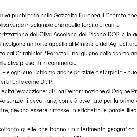
veniva pubblicato nella Gazzetta Europea il Decreto ch
oliva verde in salamoia che quella farcita di carne.
orizzazione dell'Oliva Ascolana del Piceno DOP e le ass
rivolgono un forte appello al Ministero dell’Agricoltur
ato dai Carabinieri “Forestali” nel giugno dello scorso an
elle olive presenti in commercio.
na” – e ogni suo richiamo anche parziale o storpiato - può
e certificate come DOP.
lecita “evocazione” di una Denominazione di Origine Pr
eve sanzioni pecuniarie, come è avvenuto per la prima 
ltre, devono essere rimosse in etichetta le parole ille
soltanto quelle che hanno un riferimento geografico, 