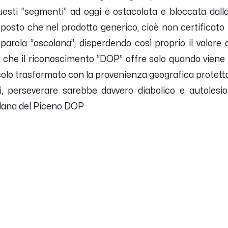
uesti “segmenti” ad oggi è ostacolata e bloccata dall
, posto che nel prodotto generico, cioè non certifica
la parola “ascolana”, disperdendo così proprio il valor
che il riconoscimento “DOP” offre solo quando viene m
colo trasformato con la provenienza geografica protetta
i, perseverare sarebbe davvero diabolico e autolesio
olana del Piceno DOP