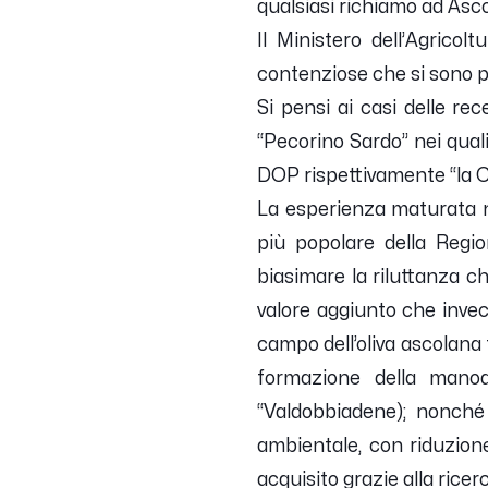
qualsiasi richiamo ad Ascol
Il Ministero dell’Agrico
contenziose che si sono pro
Si pensi ai casi delle re
“Pecorino Sardo” nei quali
DOP rispettivamente “la Cu
La esperienza maturata n
più popolare della Regi
biasimare la riluttanza ch
valore aggiunto che inve
campo dell’oliva ascolana 
formazione della manod
“Valdobbiadene); nonché 
ambientale, con riduzion
acquisito grazie alla ricer