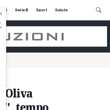
dori
Serie B
Sport
Salute
e,
re
e Oliva
p'', tempo