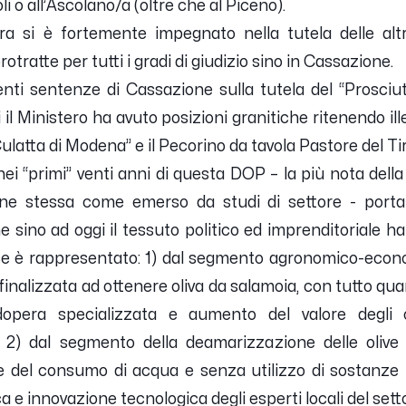
i o all’Ascolano/a (oltre che al Piceno).
ltura si è fortemente impegnato nella tutela delle al
tratte per tutti i gradi di giudizio sino in Cassazione.
centi sentenze di Cassazione sulla tutela del “Prosc
 il Ministero ha avuto posizioni granitiche ritenendo il
latta di Modena” e il Pecorino da tavola Pastore del T
ei “primi” venti anni di questa DOP – la più nota del
one stessa come emerso da studi di settore - porta
e sino ad oggi il tessuto politico ed imprenditoriale 
ce è rappresentato: 1) dal segmento agronomico-econom
finalizzata ad ottenere oliva da salamoia, con tutto qu
opera specializzata e aumento del valore degli ol
2) dal segmento della deamarizzazione delle olive i
e del consumo di acqua e senza utilizzo di sostanze i
ca e innovazione tecnologica degli esperti locali del sett