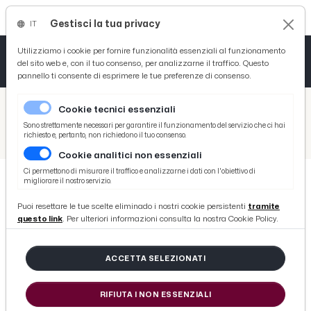
Gestisci la tua privacy
IT
Tutto News
Tutto Sport
Tutto Curiosità
Utilizziamo i cookie per fornire funzionalità essenziali al funzionamento
del sito web e, con il tuo consenso, per analizzarne il traffico. Questo
pannello ti consente di esprimere le tue preferenze di consenso.
Cronaca
Atletica
Serie D
/
Picenotime
Cookie tecnici essenziali
Basket
/
Comunicati Stampa
Sono strettamente necessari per garantire il funzionamento del servizio che ci hai
richiesto e, pertanto, non richiedono il tuo consenso.
/
Grottammare, un albo e una ''casa'' per le associazioni
Cookie analitici non essenziali
Ciclismo
Ci permettono di misurare il traffico e analizzarne i dati con l'obiettivo di
migliorare il nostro servizio.
Volley
COMUNICATI STAMPA
Puoi resettare le tue scelte eliminado i nostri cookie persistenti
tramite
Grottammare, un albo e una ''casa''
questo link
. Per ulteriori informazioni consulta la nostra Cookie Policy.
per le associazioni
ACCETTA SELEZIONATI
di Redazione Picenotime
RIFIUTA I NON ESSENZIALI
venerdì 28 aprile 2017