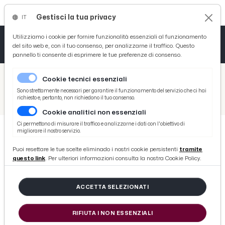
Gestisci la tua privacy
IT
Tutto News
Tutto Sport
Tutto Curiosità
Utilizziamo i cookie per fornire funzionalità essenziali al funzionamento
del sito web e, con il tuo consenso, per analizzarne il traffico. Questo
pannello ti consente di esprimere le tue preferenze di consenso.
Cronaca
Atletica
Serie D
/
Picenotime
Cookie tecnici essenziali
Basket
/
Comunicati Stampa
Sono strettamente necessari per garantire il funzionamento del servizio che ci hai
richiesto e, pertanto, non richiedono il tuo consenso.
/
San Benedetto del Tronto, pista ''Panfili'' aperta fino a notte fonda il 1° Luglio
Cookie analitici non essenziali
Ciclismo
Ci permettono di misurare il traffico e analizzarne i dati con l'obiettivo di
migliorare il nostro servizio.
Volley
COMUNICATI STAMPA
Puoi resettare le tue scelte eliminado i nostri cookie persistenti
tramite
San Benedetto del Tronto, pista
questo link
. Per ulteriori informazioni consulta la nostra Cookie Policy.
''Panfili'' aperta fino a notte fonda
il 1° Luglio
ACCETTA SELEZIONATI
RIFIUTA I NON ESSENZIALI
di Redazione Picenotime