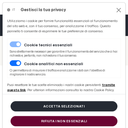
Gestisci la tua privacy
IT
Tutto News
Tutto Sport
Tutto Curiosità
Utilizziamo i cookie per fornire funzionalità essenziali al funzionamento
del sito web e, con il tuo consenso, per analizzarne il traffico. Questo
pannello ti consente di esprimere le tue preferenze di consenso.
Cronaca
Atletica
Serie D
/
Picenotime
Cookie tecnici essenziali
Basket
/
Comunicati Stampa
Sono strettamente necessari per garantire il funzionamento del servizio che ci hai
richiesto e, pertanto, non richiedono il tuo consenso.
/
Tirreno-Adriatico, modifiche alla viabilità nel fine settimana a San Benedetto del Tronto
Cookie analitici non essenziali
Ciclismo
Ci permettono di misurare il traffico e analizzarne i dati con l'obiettivo di
migliorare il nostro servizio.
Volley
COMUNICATI STAMPA
Puoi resettare le tue scelte eliminado i nostri cookie persistenti
tramite
Tirreno-Adriatico, modifiche alla
questo link
. Per ulteriori informazioni consulta la nostra Cookie Policy.
viabilità nel fine settimana a San
Benedetto del Tronto
ACCETTA SELEZIONATI
RIFIUTA I NON ESSENZIALI
di Redazione Picenotime