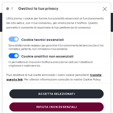
Gestisci la tua privacy
IT
Tutto News
Tutto Sport
Tutto Curiosità
Utilizziamo i cookie per fornire funzionalità essenziali al funzionamento
del sito web e, con il tuo consenso, per analizzarne il traffico. Questo
pannello ti consente di esprimere le tue preferenze di consenso.
Cronaca
Atletica
Serie D
/
Picenotime
Cookie tecnici essenziali
Basket
/
Comunicati Stampa
Sono strettamente necessari per garantire il funzionamento del servizio che ci hai
richiesto e, pertanto, non richiedono il tuo consenso.
/
Teatro Concordia, appuntamento con "Cinema & Scuola"
Cookie analitici non essenziali
Ciclismo
Ci permettono di misurare il traffico e analizzarne i dati con l'obiettivo di
migliorare il nostro servizio.
Volley
COMUNICATI STAMPA
Puoi resettare le tue scelte eliminado i nostri cookie persistenti
tramite
Teatro Concordia, appuntamento
questo link
. Per ulteriori informazioni consulta la nostra Cookie Policy.
con "Cinema & Scuola"
ACCETTA SELEZIONATI
di Redazione Picenotime
RIFIUTA I NON ESSENZIALI
mercoledì 30 aprile 2014