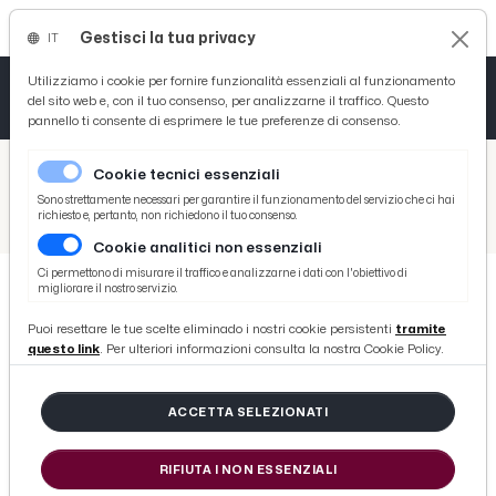
Gestisci la tua privacy
IT
Tutto News
Tutto Sport
Tutto Curiosità
Utilizziamo i cookie per fornire funzionalità essenziali al funzionamento
del sito web e, con il tuo consenso, per analizzarne il traffico. Questo
pannello ti consente di esprimere le tue preferenze di consenso.
Cronaca
Atletica
Serie D
/
Picenotime
Cookie tecnici essenziali
Basket
/
Comunicati Stampa
Sono strettamente necessari per garantire il funzionamento del servizio che ci hai
richiesto e, pertanto, non richiedono il tuo consenso.
/
San Benedetto, Ama Aquilone incontra gli studenti dell’Università Politecnica delle Marche
Cookie analitici non essenziali
Ciclismo
Ci permettono di misurare il traffico e analizzarne i dati con l'obiettivo di
migliorare il nostro servizio.
Volley
COMUNICATI STAMPA
Puoi resettare le tue scelte eliminado i nostri cookie persistenti
tramite
San Benedetto, Ama Aquilone
questo link
. Per ulteriori informazioni consulta la nostra Cookie Policy.
incontra gli studenti
dell’Università Politecnica delle
ACCETTA SELEZIONATI
Marche
RIFIUTA I NON ESSENZIALI