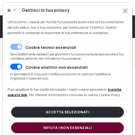
Gestisci la tua privacy
IT
Tutto News
Tutto Sport
Tutto Curiosità
Utilizziamo i cookie per fornire funzionalità essenziali al funzionamento
del sito web e, con il tuo consenso, per analizzarne il traffico. Questo
pannello ti consente di esprimere le tue preferenze di consenso.
Cronaca
Atletica
Serie D
/
Picenotime
Cookie tecnici essenziali
Basket
/
Comunicati Stampa
Sono strettamente necessari per garantire il funzionamento del servizio che ci hai
richiesto e, pertanto, non richiedono il tuo consenso.
/
Accordo Confindustria-Intesa Sanpaolo: 8 miliardi a imprese Marche per investimenti, innovazione e credito
Cookie analitici non essenziali
Ciclismo
Ci permettono di misurare il traffico e analizzarne i dati con l'obiettivo di
migliorare il nostro servizio.
Volley
COMUNICATI STAMPA
Puoi resettare le tue scelte eliminado i nostri cookie persistenti
tramite
Accordo Confindustria-Intesa
questo link
. Per ulteriori informazioni consulta la nostra Cookie Policy.
Sanpaolo: 8 miliardi a imprese
Marche per investimenti,
ACCETTA SELEZIONATI
innovazione e credito
RIFIUTA I NON ESSENZIALI