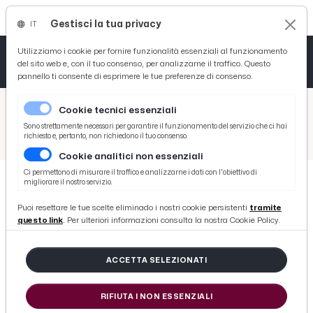
Gestisci la tua privacy
IT
Tutto News
Tutto Sport
Tutto Curiosità
Utilizziamo i cookie per fornire funzionalità essenziali al funzionamento
del sito web e, con il tuo consenso, per analizzarne il traffico. Questo
pannello ti consente di esprimere le tue preferenze di consenso.
Cronaca
Atletica
Serie D
/
Picenotime
Cookie tecnici essenziali
Basket
/
Comunicati Stampa
Sono strettamente necessari per garantire il funzionamento del servizio che ci hai
richiesto e, pertanto, non richiedono il tuo consenso.
/
Cgil Ascoli Piceno: Referendum per il Lavoro, partita la raccolta firme. Nella prima giornata raccolte oltre 200 firme
Cookie analitici non essenziali
Ciclismo
Ci permettono di misurare il traffico e analizzarne i dati con l'obiettivo di
migliorare il nostro servizio.
Volley
COMUNICATI STAMPA
Puoi resettare le tue scelte eliminado i nostri cookie persistenti
tramite
Cgil Ascoli Piceno: Referendum per
questo link
. Per ulteriori informazioni consulta la nostra Cookie Policy.
il Lavoro, partita la raccolta firme.
Nella prima giornata raccolte oltre
ACCETTA SELEZIONATI
200 firme
RIFIUTA I NON ESSENZIALI