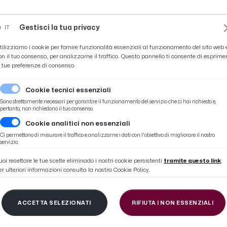
Novità
News
Ascoli Time
Cultura
Coppa Teo
Gestisci la tua privacy
IT
tilizziamo i cookie per fornire funzionalità essenziali al funzionamento del sito web 
on il tuo consenso, per analizzarne il traffico. Questo pannello ti consente di esprime
e tue preferenze di consenso.
Cookie tecnici essenziali
Sono strettamente necessari per garantire il funzionamento del servizio che ci hai richiesto e,
pertanto, non richiedono il tuo consenso.
Cookie analitici non essenziali
la nuova beach volley zone
Ci permettono di misurare il traffico e analizzarne i dati con l'obiettivo di migliorare il nostro
servizio.
uoi resettare le tue scelte eliminado i nostri cookie persistenti
tramite questo link
.
er ulteriori informazioni consulta la nostra Cookie Policy.
re, in piena attività
ACCETTA SELEZIONATI
RIFIUTA I NON ESSENZIALI
ley zone