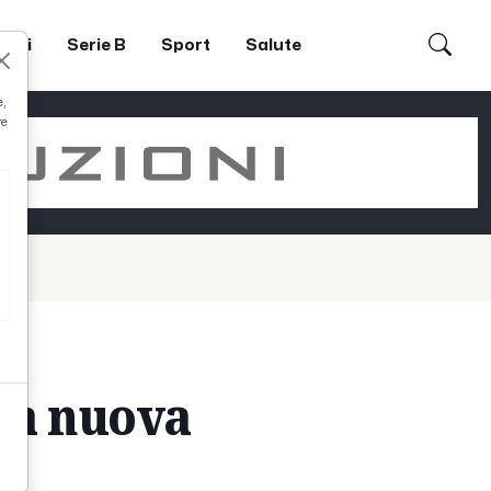
dori
Serie B
Sport
Salute
e,
re
 la nuova