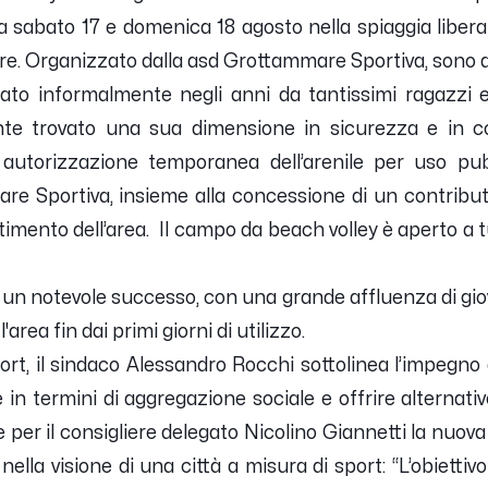
 sabato 17 e domenica 18 agosto nella spiaggia libera 
re. Organizzato dalla asd Grottammare Sportiva, sono a
zzato informalmente negli anni da tantissimi ragazzi 
nte trovato una sua dimensione in sicurezza e in co
a autorizzazione temporanea dell’arenile per uso p
are Sportiva, insieme alla concessione di un contribut
stimento dell’area.
Il campo da beach volley è aperto a tu
so un notevole successo, con una grande affluenza di giov
'area fin dai primi giorni di utilizzo.
port, il sindaco Alessandro Rocchi sottolinea l’impegno a
 in termini di aggregazione sociale e offrire alternati
e per il consigliere delegato Nicolino Giannetti la nuo
 nella visione di una città a misura di sport: “L’obiettiv