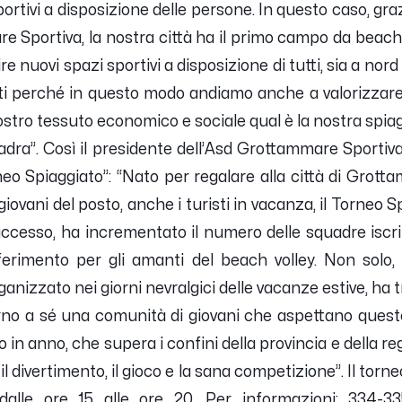
ortivi a disposizione delle persone. In questo caso, gra
e Sportiva, la nostra città ha il primo campo da beach
re nuovi spazi sportivi a disposizione di tutti, sia a nord
nti perché in questo modo andiamo anche a valorizzare 
nostro tessuto economico e sociale qual è la nostra spiag
dra”. Così il presidente dell’Asd Grottammare Sportiva
orneo Spiaggiato”: “Nato per regalare alla città di Gro
giovani del posto, anche i turisti in vacanza, il Torneo 
ccesso, ha incrementato il numero delle squadre iscrit
ferimento per gli amanti del beach volley. Non solo, 
anizzato nei giorni nevralgici delle vacanze estive, ha t
orno a sé una comunità di giovani che aspettano questo
in anno, che supera i confini della provincia e della r
l divertimento, il gioco e la sana competizione”. Il torn
dalle ore 15 alle ore 20. Per informazioni: 334-