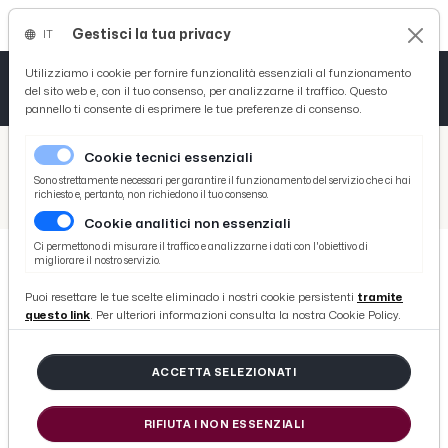
Gestisci la tua privacy
IT
Tutto News
Tutto Sport
Tutto Curiosità
Utilizziamo i cookie per fornire funzionalità essenziali al funzionamento
del sito web e, con il tuo consenso, per analizzarne il traffico. Questo
pannello ti consente di esprimere le tue preferenze di consenso.
Cronaca
Atletica
Serie D
/
Picenotime
Cookie tecnici essenziali
Basket
/
Comunicati Stampa
Sono strettamente necessari per garantire il funzionamento del servizio che ci hai
richiesto e, pertanto, non richiedono il tuo consenso.
/
Grottammare: matrimoni e unioni civili, un regolamento in Consiglio
Cookie analitici non essenziali
Ciclismo
Ci permettono di misurare il traffico e analizzarne i dati con l'obiettivo di
migliorare il nostro servizio.
Volley
COMUNICATI STAMPA
Puoi resettare le tue scelte eliminado i nostri cookie persistenti
tramite
Grottammare: matrimoni e unioni
questo link
. Per ulteriori informazioni consulta la nostra Cookie Policy.
civili, un regolamento in Consiglio
ACCETTA SELEZIONATI
di Redazione Picenotime
RIFIUTA I NON ESSENZIALI
martedì 28 marzo 2023