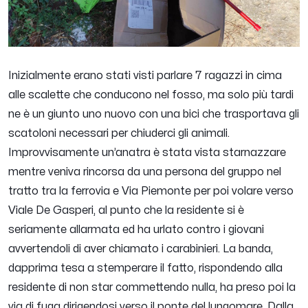
Inizialmente erano stati visti parlare 7 ragazzi in cima
alle scalette che conducono nel fosso, ma solo più tardi
ne è un giunto uno nuovo con una bici che trasportava gli
scatoloni necessari per chiuderci gli animali.
Improvvisamente un’anatra è stata vista starnazzare
mentre veniva rincorsa da una persona del gruppo nel
tratto tra la ferrovia e Via Piemonte per poi volare verso
Viale De Gasperi, al punto che la residente si è
seriamente allarmata ed ha urlato contro i giovani
avvertendoli di aver chiamato i carabinieri. La banda,
dapprima tesa a stemperare il fatto, rispondendo alla
residente di non star commettendo nulla, ha preso poi la
via di fuga dirigendosi verso il ponte del lungomare. Dalla