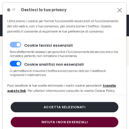
Gestisci la tua privacy
IT
Tutto News
Tutto Sport
Tutto Curiosità
Utilizziamo i cookie per fornire funzionalità essenziali al funzionamento
del sito web e, con il tuo consenso, per analizzarne il traffico. Questo
pannello ti consente di esprimere le tue preferenze di consenso.
Cronaca
Atletica
Serie D
/
Picenotime
Cookie tecnici essenziali
Basket
/
Comunicati Stampa
Sono strettamente necessari per garantire il funzionamento del servizio che ci hai
richiesto e, pertanto, non richiedono il tuo consenso.
/
San Benedetto del Tronto, Questione Natura: “Le anatre dell’Albula sono in grave pericolo”
Cookie analitici non essenziali
Ciclismo
Ci permettono di misurare il traffico e analizzarne i dati con l'obiettivo di
migliorare il nostro servizio.
Volley
COMUNICATI STAMPA
Puoi resettare le tue scelte eliminado i nostri cookie persistenti
tramite
San Benedetto del Tronto,
questo link
. Per ulteriori informazioni consulta la nostra Cookie Policy.
Questione Natura: “Le anatre
dell’Albula sono in grave pericolo”
ACCETTA SELEZIONATI
RIFIUTA I NON ESSENZIALI
di Redazione Picenotime