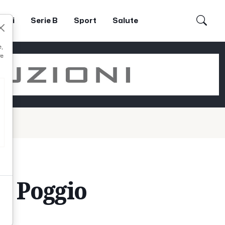
dori
Serie B
Sport
Salute
e,
re
a, Poggio