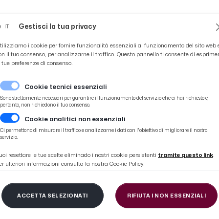
Novità
News
Ascoli Time
Cultura
Coppa Teo
Gestisci la tua privacy
IT
tilizziamo i cookie per fornire funzionalità essenziali al funzionamento del sito web 
on il tuo consenso, per analizzarne il traffico. Questo pannello ti consente di esprime
e tue preferenze di consenso.
Cookie tecnici essenziali
Sono strettamente necessari per garantire il funzionamento del servizio che ci hai richiesto e,
pertanto, non richiedono il tuo consenso.
Cookie analitici non essenziali
lla, Poggio Canoso e Capradosso diventano #MaskFree
Ci permettono di misurare il traffico e analizzarne i dati con l'obiettivo di migliorare il nostro
servizio.
uoi resettare le tue scelte eliminado i nostri cookie persistenti
tramite questo link
.
er ulteriori informazioni consulta la nostra Cookie Policy.
 Natura: anche Rotell
ACCETTA SELEZIONATI
RIFIUTA I NON ESSENZIALI
Capradosso diventano