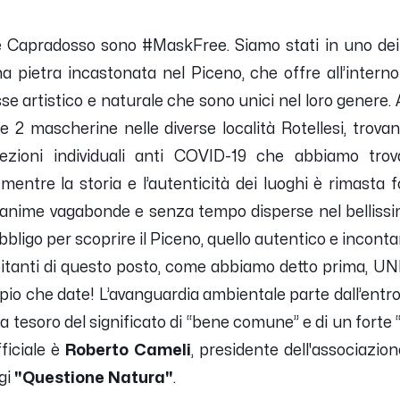
e Capradosso sono #MaskFree. Siamo stati in uno dei p
a pietra incastonata nel Piceno, che offre all’interno
esse artistico e naturale che sono unici nel loro genere
e 2 mascherine nelle diverse località Rotellesi, trov
tezioni individuali anti COVID-19 che abbiamo trovat
entre la storia e l’autenticità dei luoghi è rimasta f
 anime vagabonde e senza tempo disperse nel bellissim
’obbligo per scoprire il Piceno, quello autentico e incon
 abitanti di questo posto, come abbiamo detto prima
pio che date! L’avanguardia ambientale parte dall’entrote
a tesoro del significato di “bene comune” e di un forte “
ficiale è
Roberto Cameli
, presidente dell'associazio
gi
"Questione Natura"
.