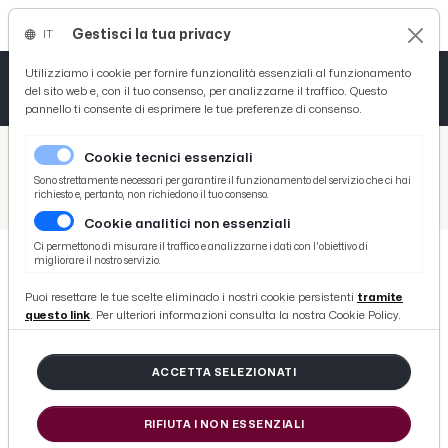
Gestisci la tua privacy
IT
Tutto News
Tutto Sport
Tutto Curiosità
Utilizziamo i cookie per fornire funzionalità essenziali al funzionamento
del sito web e, con il tuo consenso, per analizzarne il traffico. Questo
pannello ti consente di esprimere le tue preferenze di consenso.
Cronaca
Atletica
Serie D
/
Picenotime
Cookie tecnici essenziali
Basket
/
Comunicati Stampa
Sono strettamente necessari per garantire il funzionamento del servizio che ci hai
richiesto e, pertanto, non richiedono il tuo consenso.
/
Strutture ospedaliere Ascoli Piceno e San Benedetto del Tronto, Acciarri: “I tempi di vestizione saranno pagati”
Cookie analitici non essenziali
Ciclismo
Ci permettono di misurare il traffico e analizzarne i dati con l'obiettivo di
migliorare il nostro servizio.
Volley
COMUNICATI STAMPA
Puoi resettare le tue scelte eliminado i nostri cookie persistenti
tramite
Strutture ospedaliere Ascoli
questo link
. Per ulteriori informazioni consulta la nostra Cookie Policy.
Piceno e San Benedetto del Tronto,
Acciarri: “I tempi di vestizione
ACCETTA SELEZIONATI
saranno pagati”
RIFIUTA I NON ESSENZIALI