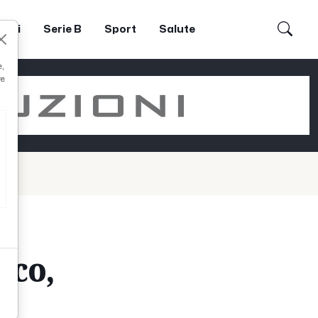
dori
Serie B
Sport
Salute
e,
re
ico,