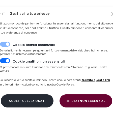
Novità
News
Ascoli Time
Cultura
Coppa Teo
Gestisci la tua privacy
IT
tilizziamo i cookie per fornire funzionalità essenziali al funzionamento del sito web 
on il tuo consenso, per analizzarne il traffico. Questo pannello ti consente di esprime
e tue preferenze di consenso.
Cookie tecnici essenziali
Sono strettamente necessari per garantire il funzionamento del servizio che ci hai richiesto e,
pertanto, non richiedono il tuo consenso.
Cookie analitici non essenziali
o, iscrizioni entro il 1° Agosto
Ci permettono di misurare il traffico e analizzarne i dati con l'obiettivo di migliorare il nostro
servizio.
uoi resettare le tue scelte eliminado i nostri cookie persistenti
tramite questo link
.
er ulteriori informazioni consulta la nostra Cookie Policy.
re: trasporto scolast
ACCETTA SELEZIONATI
RIFIUTA I NON ESSENZIALI
 entro il 1° Agosto