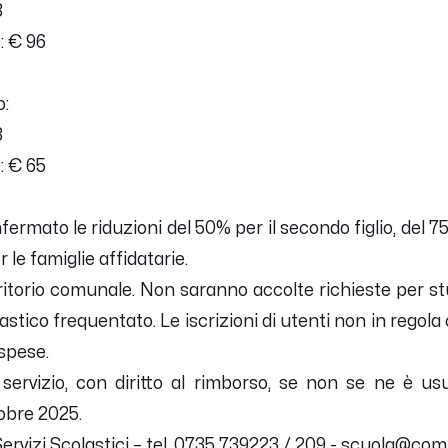
8
: € 96
o:
8
: € 65
rmato le riduzioni del 50% per il secondo figlio, del 75%
r le famiglie affidatarie.
territorio comunale. Non saranno accolte richieste per s
lastico frequentato. Le iscrizioni di utenti non in regol
spese.
 servizio, con diritto al rimborso, se non se ne è us
tobre 2025.
 Servizi Scolastici – tel. 0735 739223 / 209 - scuola@c