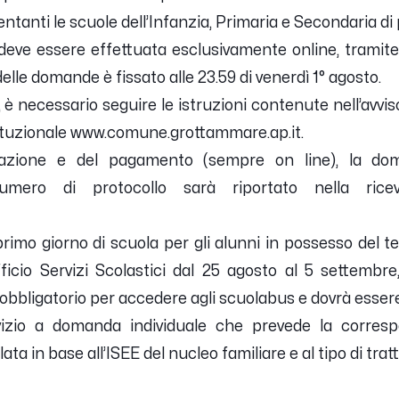
entanti le scuole dell’Infanzia, Primaria e Secondaria di 
 deve essere effettuata esclusivamente online, tramite
delle domande è fissato alle 23.59 di venerdì 1° agosto.
e, è necessario seguire le istruzioni contenute nell’avvi
istituzionale www.comune.grottammare.ap.it.
lazione e del pagamento (sempre on line), la dom
umero di protocollo sarà riportato nella ricev
l primo giorno di scuola per gli alunni in possesso del te
fficio Servizi Scolastici dal 25 agosto al 5 settemb
è obbligatorio per accedere agli scuolabus e dovrà essere
izio a domanda individuale che prevede la corresp
a in base all’ISEE del nucleo familiare e al tipo di tratt