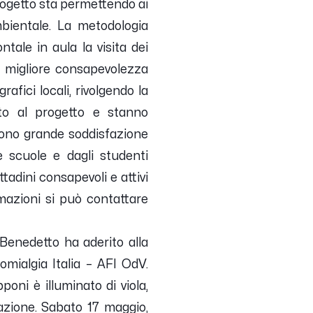
 progetto sta permettendo ai
mbientale. La metodologia
ntale in aula la visita dei
 e migliore consapevolezza
afici locali, rivolgendo la
to al progetto e stanno
mono grande soddisfazione
e scuole e dagli studenti
adini consapevoli e attivi
mazioni si può contattare
Benedetto ha aderito alla
mialgia Italia – AFI OdV.
oni è illuminato di viola,
mazione.
Sabato 17 maggio,