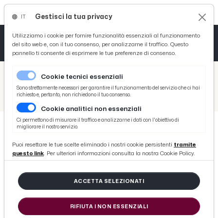
Gestisci la tua privacy
IT
Tutto News
Tutto Sport
Tutto Curiosità
Utilizziamo i cookie per fornire funzionalità essenziali al funzionamento
del sito web e, con il tuo consenso, per analizzarne il traffico. Questo
pannello ti consente di esprimere le tue preferenze di consenso.
Cronaca
Atletica
Serie D
/
Picenotime
Cookie tecnici essenziali
Basket
/
Comunicati Stampa
Sono strettamente necessari per garantire il funzionamento del servizio che ci hai
richiesto e, pertanto, non richiedono il tuo consenso.
/
Marche Infrastrutture 2032: approvato in Commissione il Piano regionale per lo sviluppo strategico
Cookie analitici non essenziali
Ciclismo
Ci permettono di misurare il traffico e analizzarne i dati con l'obiettivo di
migliorare il nostro servizio.
Volley
COMUNICATI STAMPA
Puoi resettare le tue scelte eliminado i nostri cookie persistenti
tramite
Marche Infrastrutture 2032:
questo link
. Per ulteriori informazioni consulta la nostra Cookie Policy.
approvato in Commissione il Piano
regionale per lo sviluppo
ACCETTA SELEZIONATI
strategico
RIFIUTA I NON ESSENZIALI