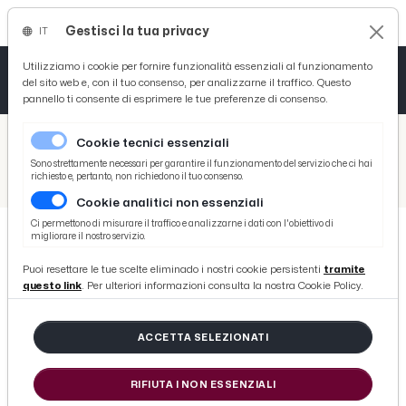
Gestisci la tua privacy
IT
Tutto News
Tutto Sport
Tutto Curiosità
Utilizziamo i cookie per fornire funzionalità essenziali al funzionamento
del sito web e, con il tuo consenso, per analizzarne il traffico. Questo
pannello ti consente di esprimere le tue preferenze di consenso.
Cronaca
Atletica
Serie D
/
Picenotime
Cookie tecnici essenziali
Basket
/
Comunicati Stampa
Sono strettamente necessari per garantire il funzionamento del servizio che ci hai
richiesto e, pertanto, non richiedono il tuo consenso.
/
Maltignano, intervento all'illuminazione pubblica. Approvate anche tre opere per manutenzione strade
Cookie analitici non essenziali
Ciclismo
Ci permettono di misurare il traffico e analizzarne i dati con l'obiettivo di
migliorare il nostro servizio.
Volley
COMUNICATI STAMPA
Puoi resettare le tue scelte eliminado i nostri cookie persistenti
tramite
Maltignano, intervento
questo link
. Per ulteriori informazioni consulta la nostra Cookie Policy.
all'illuminazione pubblica.
Approvate anche tre opere per
ACCETTA SELEZIONATI
manutenzione strade
RIFIUTA I NON ESSENZIALI