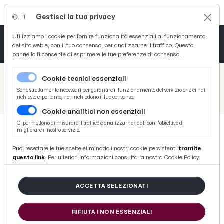
Gestisci la tua privacy
IT
Tutto News
Tutto Sport
Tutto Curiosità
Utilizziamo i cookie per fornire funzionalità essenziali al funzionamento
del sito web e, con il tuo consenso, per analizzarne il traffico. Questo
pannello ti consente di esprimere le tue preferenze di consenso.
Cronaca
Atletica
Serie D
/
Picenotime
Cookie tecnici essenziali
Basket
/
Comunicati Stampa
Sono strettamente necessari per garantire il funzionamento del servizio che ci hai
richiesto e, pertanto, non richiedono il tuo consenso.
/
Novità fiscali per le farmacie della Regione Marche: seminario all'Auditorium di Farmacentro
Cookie analitici non essenziali
Ciclismo
Ci permettono di misurare il traffico e analizzarne i dati con l'obiettivo di
migliorare il nostro servizio.
Volley
COMUNICATI STAMPA
Puoi resettare le tue scelte eliminado i nostri cookie persistenti
tramite
Novità fiscali per le farmacie della
questo link
. Per ulteriori informazioni consulta la nostra Cookie Policy.
Regione Marche: seminario
all'Auditorium di Farmacentro
ACCETTA SELEZIONATI
RIFIUTA I NON ESSENZIALI
di Redazione Picenotime