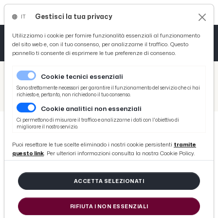
Gestisci la tua privacy
IT
Tutto News
Tutto Sport
Tutto Curiosità
Utilizziamo i cookie per fornire funzionalità essenziali al funzionamento
del sito web e, con il tuo consenso, per analizzarne il traffico. Questo
pannello ti consente di esprimere le tue preferenze di consenso.
Cronaca
Atletica
Serie D
/
Picenotime
Cookie tecnici essenziali
Basket
/
Comunicati Stampa
Sono strettamente necessari per garantire il funzionamento del servizio che ci hai
richiesto e, pertanto, non richiedono il tuo consenso.
/
Castel di Lama: ''Tecnologie, Dis-Abilità, Inclusione'', percorsi educativi nelle disabilità
Cookie analitici non essenziali
Ciclismo
Ci permettono di misurare il traffico e analizzarne i dati con l'obiettivo di
migliorare il nostro servizio.
Volley
COMUNICATI STAMPA
Puoi resettare le tue scelte eliminado i nostri cookie persistenti
tramite
Castel di Lama: ''Tecnologie, Dis-
questo link
. Per ulteriori informazioni consulta la nostra Cookie Policy.
Abilità, Inclusione'', percorsi
educativi nelle disabilità
ACCETTA SELEZIONATI
RIFIUTA I NON ESSENZIALI
di Redazione Picenotime