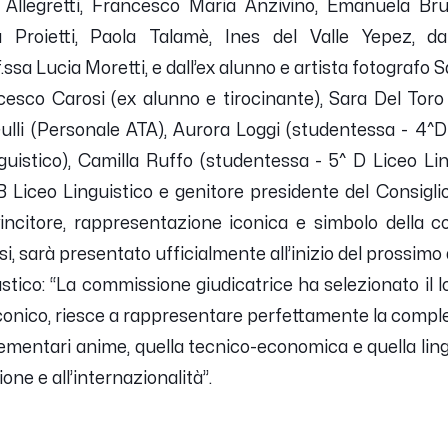
a Allegretti, Francesco Maria Anzivino, Emanuela Brun
Proietti, Paola Talamè, Ines del Valle Yepez, da
sa Lucia Moretti, e dall’ex alunno e artista fotografo 
esco Carosi (ex alunno e tirocinante), Sara Del Toro
ulli (Personale ATA), Aurora Loggi (studentessa - 4^D 
uistico), Camilla Ruffo (studentessa - 5^ D Liceo Li
B Liceo Linguistico e genitore presidente del Consiglio
vincitore, rappresentazione iconica e simbolo della co
, sarà presentato ufficialmente all’inizio del prossimo
astico: “La commissione giudicatrice ha selezionato il l
conico, riesce a rappresentare perfettamente la comples
mentari anime, quella tecnico-economica e quella lin
ne e all’internazionalità”.