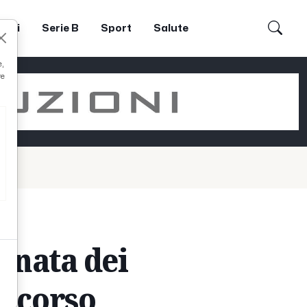
dori
Serie B
Sport
Salute
e,
re
ornata dei
oncorso