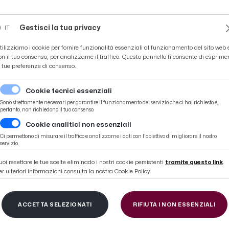
Novità
News
Ascoli Time
Cultura
Coppa Teo
Gestisci la tua privacy
IT
tilizziamo i cookie per fornire funzionalità essenziali al funzionamento del sito web 
on il tuo consenso, per analizzarne il traffico. Questo pannello ti consente di esprime
e tue preferenze di consenso.
Cookie tecnici essenziali
Sono strettamente necessari per garantire il funzionamento del servizio che ci hai richiesto e,
pertanto, non richiedono il tuo consenso.
Cookie analitici non essenziali
rnata dei neoiscritti e premiazione del concorso ''Un loro per Capriotti''
Ci permettono di misurare il traffico e analizzarne i dati con l'obiettivo di migliorare il nostro
servizio.
uoi resettare le tue scelte eliminado i nostri cookie persistenti
tramite questo link
.
er ulteriori informazioni consulta la nostra Cookie Policy.
tto, IIS Capriotti: gi
ACCETTA SELEZIONATI
RIFIUTA I NON ESSENZIALI
i e premiazione del c