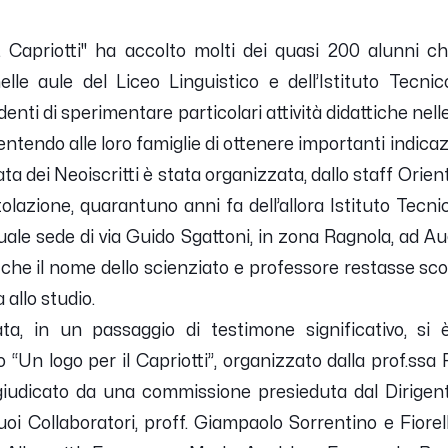
. Capriotti" ha accolto molti dei quasi 200 alunni c
lle aule del Liceo Linguistico e dell’Istituto Tecni
enti di sperimentare particolari attività didattiche nelle
entendo alle loro famiglie di ottenere importanti indicaz
ta dei Neoiscritti è stata organizzata, dallo staff Or
titolazione, quarantuno anni fa dell’allora Istituto Te
tuale sede di via Guido Sgattoni, in zona Ragnola, ad A
 che il nome dello scienziato e professore restasse sco
 allo studio.
ta, in un passaggio di testimone significativo, si
“Un logo per il Capriotti”, organizzato dalla prof.ss
iudicato da una commissione presieduta dal Dirigente
uoi Collaboratori, proff. Giampaolo Sorrentino e Fiorel