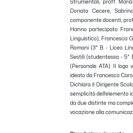
Strumentali, proff. Mari
Donata Cecere, Sabrina 
componente docenti, prof.s
Hanno partecipato: Franc
Linguistico), Francesca G
Romani (3^ B - Liceo Ling
Sestili (studentessa - 5^ 
(Personale ATA). Il logo 
ideato da Francesco Carosi
Dichiara il Dirigente Scol
semplicità dell’elemento i
da due distinte ma comple
vocazione alla comunicazio