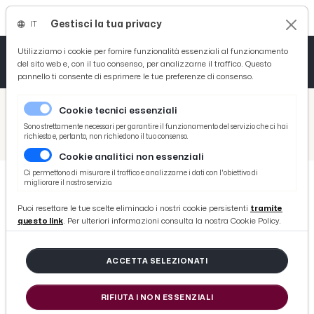
Gestisci la tua privacy
IT
Tutto News
Tutto Sport
Tutto Curiosità
Utilizziamo i cookie per fornire funzionalità essenziali al funzionamento
del sito web e, con il tuo consenso, per analizzarne il traffico. Questo
pannello ti consente di esprimere le tue preferenze di consenso.
Cronaca
Atletica
Serie D
/
Picenotime
Cookie tecnici essenziali
Basket
/
Comunicati Stampa
Sono strettamente necessari per garantire il funzionamento del servizio che ci hai
richiesto e, pertanto, non richiedono il tuo consenso.
/
San Benedetto del Tronto, vescovo Palmieri celebra la Giornata Mondiale della Pace
Cookie analitici non essenziali
Ciclismo
Ci permettono di misurare il traffico e analizzarne i dati con l'obiettivo di
migliorare il nostro servizio.
Volley
COMUNICATI STAMPA
Puoi resettare le tue scelte eliminado i nostri cookie persistenti
tramite
San Benedetto del Tronto, vescovo
questo link
. Per ulteriori informazioni consulta la nostra Cookie Policy.
Palmieri celebra la Giornata
Mondiale della Pace
ACCETTA SELEZIONATI
RIFIUTA I NON ESSENZIALI
di Redazione Picenotime