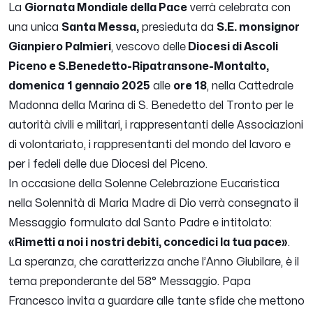
La
Giornata Mondiale della Pace
verrà celebrata con
una unica
Santa Messa,
presieduta da
S.E. monsignor
Gianpiero Palmieri
, vescovo delle
Diocesi di Ascoli
Piceno e S.Benedetto-Ripatransone-Montalto
,
domenica
1 gennaio 2025
alle
ore 18
, nella Cattedrale
Madonna della Marina di S. Benedetto del Tronto per le
autorità civili e militari, i rappresentanti delle Associazioni
di volontariato, i rappresentanti del mondo del lavoro e
per i fedeli delle due Diocesi del Piceno.
In occasione della Solenne Celebrazione Eucaristica
nella Solennità di Maria Madre di Dio verrà consegnato il
Messaggio formulato dal Santo Padre e intitolato:
«
Rimetti a noi i nostri debiti, concedici la tua pace»
.
La speranza, che caratterizza anche l’Anno Giubilare, è il
tema preponderante del 58° Messaggio. Papa
Francesco invita a guardare alle tante sfide che mettono