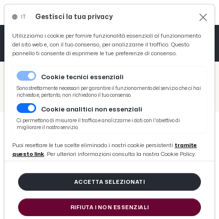
Gestisci la tua privacy
IT
Tutto News
Tutto Sport
Tutto Curiosità
Utilizziamo i cookie per fornire funzionalità essenziali al funzionamento
del sito web e, con il tuo consenso, per analizzarne il traffico. Questo
pannello ti consente di esprimere le tue preferenze di consenso.
Cronaca
Atletica
Serie D
/
Picenotime
Cookie tecnici essenziali
Basket
/
Comunicati Stampa
Sono strettamente necessari per garantire il funzionamento del servizio che ci hai
richiesto e, pertanto, non richiedono il tuo consenso.
/
Ascoli Piceno: Bottega Terzo Settore, presentata mostra A.I. Ascolani Indimenticabili. Inaugurazione Venerdì 30 Agosto
Cookie analitici non essenziali
Ciclismo
Ci permettono di misurare il traffico e analizzarne i dati con l'obiettivo di
migliorare il nostro servizio.
Volley
COMUNICATI STAMPA
Puoi resettare le tue scelte eliminado i nostri cookie persistenti
tramite
Ascoli Piceno: Bottega Terzo
questo link
. Per ulteriori informazioni consulta la nostra Cookie Policy.
Settore, presentata mostra A.I.
Ascolani Indimenticabili.
ACCETTA SELEZIONATI
Inaugurazione Venerdì 30 Agosto
RIFIUTA I NON ESSENZIALI