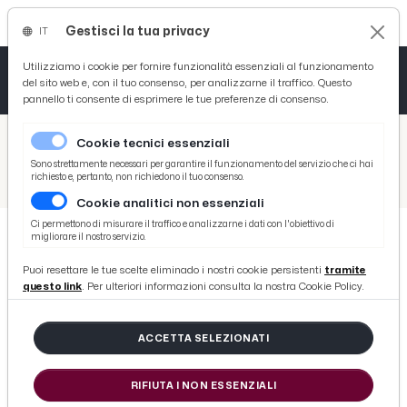
Gestisci la tua privacy
IT
Tutto News
Tutto Sport
Tutto Curiosità
Utilizziamo i cookie per fornire funzionalità essenziali al funzionamento
del sito web e, con il tuo consenso, per analizzarne il traffico. Questo
pannello ti consente di esprimere le tue preferenze di consenso.
Cronaca
Atletica
Serie D
/
Picenotime
Cookie tecnici essenziali
Basket
/
Comunicati Stampa
Sono strettamente necessari per garantire il funzionamento del servizio che ci hai
richiesto e, pertanto, non richiedono il tuo consenso.
/
San Benedetto: liceo linguistico Capriotti, ''Giornata mondiale della lingua latina''
Cookie analitici non essenziali
Ciclismo
Ci permettono di misurare il traffico e analizzarne i dati con l'obiettivo di
migliorare il nostro servizio.
Volley
COMUNICATI STAMPA
Puoi resettare le tue scelte eliminado i nostri cookie persistenti
tramite
San Benedetto: liceo linguistico
questo link
. Per ulteriori informazioni consulta la nostra Cookie Policy.
Capriotti, ''Giornata mondiale
della lingua latina''
ACCETTA SELEZIONATI
RIFIUTA I NON ESSENZIALI
di Redazione Picenotime