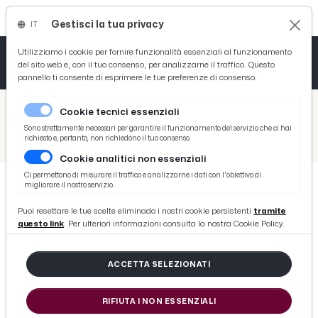
Gestisci la tua privacy
IT
Tutto News
Tutto Sport
Tutto Curiosità
Utilizziamo i cookie per fornire funzionalità essenziali al funzionamento
del sito web e, con il tuo consenso, per analizzarne il traffico. Questo
pannello ti consente di esprimere le tue preferenze di consenso.
Cronaca
Atletica
Serie D
/
Picenotime
Cookie tecnici essenziali
Basket
/
Comunicati Stampa
Sono strettamente necessari per garantire il funzionamento del servizio che ci hai
richiesto e, pertanto, non richiedono il tuo consenso.
/
GAL Piceno: conclusa la prima fase di animazione del territorio, seconda fase prevista in autunno
Cookie analitici non essenziali
Ciclismo
Ci permettono di misurare il traffico e analizzarne i dati con l'obiettivo di
migliorare il nostro servizio.
Volley
COMUNICATI STAMPA
Puoi resettare le tue scelte eliminado i nostri cookie persistenti
tramite
GAL Piceno: conclusa la prima fase
questo link
. Per ulteriori informazioni consulta la nostra Cookie Policy.
di animazione del territorio,
seconda fase prevista in autunno
ACCETTA SELEZIONATI
RIFIUTA I NON ESSENZIALI
di Redazione Picenotime