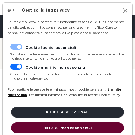
Gestisci la tua privacy
IT
Tutto News
Tutto Sport
Tutto Curiosità
Utilizziamo i cookie per fornire funzionalità essenziali al funzionamento
del sito web e, con il tuo consenso, per analizzarne il traffico. Questo
pannello ti consente di esprimere le tue preferenze di consenso.
Cronaca
Atletica
Serie D
/
Picenotime
Cookie tecnici essenziali
Basket
/
Comunicati Stampa
Sono strettamente necessari per garantire il funzionamento del servizio che ci hai
richiesto e, pertanto, non richiedono il tuo consenso.
/
Regione Marche e Confindustria firmano l'intesa di metà legislatura
Cookie analitici non essenziali
Ciclismo
Ci permettono di misurare il traffico e analizzarne i dati con l'obiettivo di
migliorare il nostro servizio.
Volley
COMUNICATI STAMPA
Puoi resettare le tue scelte eliminado i nostri cookie persistenti
tramite
Regione Marche e Confindustria
questo link
. Per ulteriori informazioni consulta la nostra Cookie Policy.
firmano l'intesa di metà
legislatura
ACCETTA SELEZIONATI
RIFIUTA I NON ESSENZIALI
di Redazione Picenotime