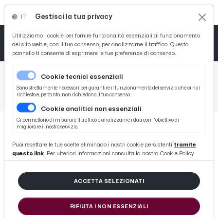
Gestisci la tua privacy
IT
Tutto News
Tutto Sport
Tutto Curiosità
Utilizziamo i cookie per fornire funzionalità essenziali al funzionamento
del sito web e, con il tuo consenso, per analizzarne il traffico. Questo
pannello ti consente di esprimere le tue preferenze di consenso.
Cronaca
Atletica
Serie D
/
Picenotime
Cookie tecnici essenziali
Basket
/
Comunicati Stampa
Sono strettamente necessari per garantire il funzionamento del servizio che ci hai
richiesto e, pertanto, non richiedono il tuo consenso.
/
La Cardiologia di Ascoli Piceno premia migliori aritmologici. 3ª edizione del 'Luigi Luciani Electrophysiology Award'
Cookie analitici non essenziali
Ciclismo
Ci permettono di misurare il traffico e analizzarne i dati con l'obiettivo di
migliorare il nostro servizio.
Volley
COMUNICATI STAMPA
Puoi resettare le tue scelte eliminado i nostri cookie persistenti
tramite
La Cardiologia di Ascoli Piceno
questo link
. Per ulteriori informazioni consulta la nostra Cookie Policy.
premia migliori aritmologici. 3ª
edizione del 'Luigi Luciani
ACCETTA SELEZIONATI
Electrophysiology Award'
RIFIUTA I NON ESSENZIALI