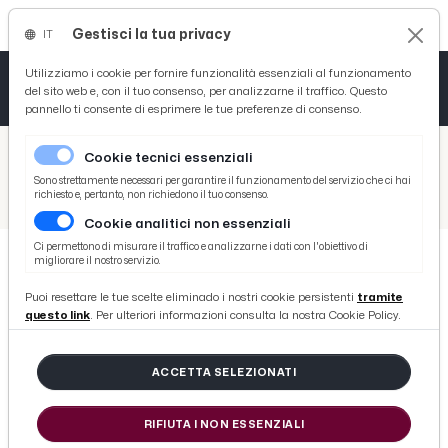
Gestisci la tua privacy
IT
Tutto News
Tutto Sport
Tutto Curiosità
Utilizziamo i cookie per fornire funzionalità essenziali al funzionamento
del sito web e, con il tuo consenso, per analizzarne il traffico. Questo
pannello ti consente di esprimere le tue preferenze di consenso.
Cronaca
Atletica
Serie D
/
Picenotime
Cookie tecnici essenziali
Basket
/
Comunicati Stampa
Sono strettamente necessari per garantire il funzionamento del servizio che ci hai
richiesto e, pertanto, non richiedono il tuo consenso.
/
Ad Ascoli incontro pubblico per approfondire temi Referendum Giustizia con Fioravanti, Leonardi, Acquaroli e ministro Lollobrigida
Cookie analitici non essenziali
Ciclismo
Ci permettono di misurare il traffico e analizzarne i dati con l'obiettivo di
migliorare il nostro servizio.
Volley
COMUNICATI STAMPA
Puoi resettare le tue scelte eliminado i nostri cookie persistenti
tramite
Ad Ascoli incontro pubblico per
questo link
. Per ulteriori informazioni consulta la nostra Cookie Policy.
approfondire temi Referendum
Giustizia con Fioravanti, Leonardi,
ACCETTA SELEZIONATI
Acquaroli e ministro Lollobrigida
RIFIUTA I NON ESSENZIALI