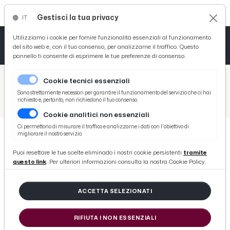
Gestisci la tua privacy
IT
Tutto News
Tutto Sport
Tutto Curiosità
Utilizziamo i cookie per fornire funzionalità essenziali al funzionamento
del sito web e, con il tuo consenso, per analizzarne il traffico. Questo
pannello ti consente di esprimere le tue preferenze di consenso.
Cronaca
Atletica
Serie D
/
Picenotime
Cookie tecnici essenziali
Basket
/
Comunicati Stampa
Sono strettamente necessari per garantire il funzionamento del servizio che ci hai
richiesto e, pertanto, non richiedono il tuo consenso.
/
SuperEnalotto, sfiorato il ''6'' a San Benedetto del Tronto: centrato un ''5'' da oltre 23mila euro
Cookie analitici non essenziali
Ciclismo
Ci permettono di misurare il traffico e analizzarne i dati con l'obiettivo di
migliorare il nostro servizio.
Volley
COMUNICATI STAMPA
Puoi resettare le tue scelte eliminado i nostri cookie persistenti
tramite
SuperEnalotto, sfiorato il ''6'' a San
questo link
. Per ulteriori informazioni consulta la nostra Cookie Policy.
Benedetto del Tronto: centrato un
''5'' da oltre 23mila euro
ACCETTA SELEZIONATI
RIFIUTA I NON ESSENZIALI
di Redazione Picenotime