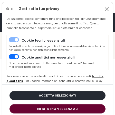
Gestisci la tua privacy
IT
Tutto News
Tutto Sport
Tutto Curiosità
Utilizziamo i cookie per fornire funzionalità essenziali al funzionamento
del sito web e, con il tuo consenso, per analizzarne il traffico. Questo
pannello ti consente di esprimere le tue preferenze di consenso.
Cronaca
Atletica
Serie D
/
Picenotime
Cookie tecnici essenziali
Basket
/
Comunicati Stampa
Sono strettamente necessari per garantire il funzionamento del servizio che ci hai
richiesto e, pertanto, non richiedono il tuo consenso.
/
Comune di Ascoli Piceno intende candidare una Strategia Territoriale (ST), per avviso pubblico per sviluppo aree urbane
Cookie analitici non essenziali
Ciclismo
Ci permettono di misurare il traffico e analizzarne i dati con l'obiettivo di
migliorare il nostro servizio.
Volley
COMUNICATI STAMPA
Puoi resettare le tue scelte eliminado i nostri cookie persistenti
tramite
Comune di Ascoli Piceno intende
questo link
. Per ulteriori informazioni consulta la nostra Cookie Policy.
candidare una Strategia
Territoriale (ST), per avviso
ACCETTA SELEZIONATI
pubblico per sviluppo aree urbane
RIFIUTA I NON ESSENZIALI