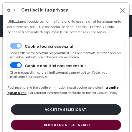
Gestisci la tua privacy
IT
Tutto News
Tutto Sport
Tutto Curiosità
Utilizziamo i cookie per fornire funzionalità essenziali al funzionamento
del sito web e, con il tuo consenso, per analizzarne il traffico. Questo
pannello ti consente di esprimere le tue preferenze di consenso.
Cronaca
Atletica
Serie D
/
Picenotime
Cookie tecnici essenziali
Basket
/
Comunicati Stampa
Sono strettamente necessari per garantire il funzionamento del servizio che ci hai
richiesto e, pertanto, non richiedono il tuo consenso.
/
Maltignano, Comune aderisce a ''Piazza Wifi Italia'' per connessione gratuita
Cookie analitici non essenziali
Ciclismo
Ci permettono di misurare il traffico e analizzarne i dati con l'obiettivo di
migliorare il nostro servizio.
Volley
COMUNICATI STAMPA
Puoi resettare le tue scelte eliminado i nostri cookie persistenti
tramite
Maltignano, Comune aderisce a
questo link
. Per ulteriori informazioni consulta la nostra Cookie Policy.
''Piazza Wifi Italia'' per
connessione gratuita
ACCETTA SELEZIONATI
RIFIUTA I NON ESSENZIALI
di Redazione Picenotime