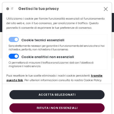
Gestisci la tua privacy
IT
Tutto News
Tutto Sport
Tutto Curiosità
Utilizziamo i cookie per fornire funzionalità essenziali al funzionamento
del sito web e, con il tuo consenso, per analizzarne il traffico. Questo
pannello ti consente di esprimere le tue preferenze di consenso.
Cronaca
Atletica
Serie D
/
Picenotime
Cookie tecnici essenziali
Basket
/
Comunicati Stampa
Sono strettamente necessari per garantire il funzionamento del servizio che ci hai
richiesto e, pertanto, non richiedono il tuo consenso.
/
Gioia Furlanetto eletta nuova presidente di CNA Produzione Ascoli Piceno
Cookie analitici non essenziali
Ciclismo
Ci permettono di misurare il traffico e analizzarne i dati con l'obiettivo di
migliorare il nostro servizio.
Volley
COMUNICATI STAMPA
Puoi resettare le tue scelte eliminado i nostri cookie persistenti
tramite
Gioia Furlanetto eletta nuova
questo link
. Per ulteriori informazioni consulta la nostra Cookie Policy.
presidente di CNA Produzione
Ascoli Piceno
ACCETTA SELEZIONATI
RIFIUTA I NON ESSENZIALI
di Redazione Picenotime