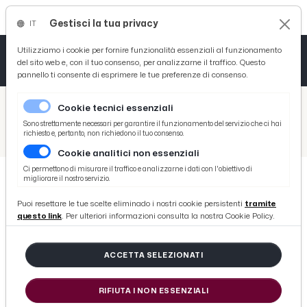
Gestisci la tua privacy
IT
Tutto News
Tutto Sport
Tutto Curiosità
Utilizziamo i cookie per fornire funzionalità essenziali al funzionamento
del sito web e, con il tuo consenso, per analizzarne il traffico. Questo
pannello ti consente di esprimere le tue preferenze di consenso.
Cronaca
Atletica
Serie D
/
Picenotime
Cookie tecnici essenziali
Basket
/
Comunicati Stampa
Sono strettamente necessari per garantire il funzionamento del servizio che ci hai
richiesto e, pertanto, non richiedono il tuo consenso.
/
Acquasanta Terme, con Unione Sportiva Acli Marche tornano le camminate sportive nei luoghi del sisma
Cookie analitici non essenziali
Ciclismo
Ci permettono di misurare il traffico e analizzarne i dati con l'obiettivo di
migliorare il nostro servizio.
Volley
COMUNICATI STAMPA
Puoi resettare le tue scelte eliminado i nostri cookie persistenti
tramite
Acquasanta Terme, con Unione
questo link
. Per ulteriori informazioni consulta la nostra Cookie Policy.
Sportiva Acli Marche tornano le
camminate sportive nei luoghi del
ACCETTA SELEZIONATI
sisma
RIFIUTA I NON ESSENZIALI