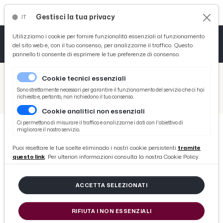
Gestisci la tua privacy
IT
Tutto News
Tutto Sport
Tutto Curiosità
Utilizziamo i cookie per fornire funzionalità essenziali al funzionamento
del sito web e, con il tuo consenso, per analizzarne il traffico. Questo
pannello ti consente di esprimere le tue preferenze di consenso.
Cronaca
Atletica
Serie D
/
Picenotime
Cookie tecnici essenziali
Basket
/
Comunicati Stampa
Sono strettamente necessari per garantire il funzionamento del servizio che ci hai
richiesto e, pertanto, non richiedono il tuo consenso.
/
Giornata mondiale del gioco, appuntamento al Paradise Village di Ascoli Piceno
Cookie analitici non essenziali
Ciclismo
Ci permettono di misurare il traffico e analizzarne i dati con l'obiettivo di
migliorare il nostro servizio.
Volley
COMUNICATI STAMPA
Puoi resettare le tue scelte eliminado i nostri cookie persistenti
tramite
Giornata mondiale del gioco,
questo link
. Per ulteriori informazioni consulta la nostra Cookie Policy.
appuntamento al Paradise Village
di Ascoli Piceno
ACCETTA SELEZIONATI
RIFIUTA I NON ESSENZIALI
di Redazione Picenotime