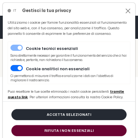
Gestisci la tua privacy
IT
Tutto News
Tutto Sport
Tutto Curiosità
Utilizziamo i cookie per fornire funzionalità essenziali al funzionamento
del sito web e, con il tuo consenso, per analizzarne il traffico. Questo
pannello ti consente di esprimere le tue preferenze di consenso.
Cronaca
Atletica
Serie D
/
Picenotime
Cookie tecnici essenziali
Basket
/
News
Sono strettamente necessari per garantire il funzionamento del servizio che ci hai
richiesto e, pertanto, non richiedono il tuo consenso.
/
Cronaca
/
Monsampolo del Tronto, Vigili del Fuoco in azione per fiamme nel vano motore di un'auto alimentata a gpl
Cookie analitici non essenziali
Ciclismo
Ci permettono di misurare il traffico e analizzarne i dati con l'obiettivo di
migliorare il nostro servizio.
Volley
Puoi resettare le tue scelte eliminado i nostri cookie persistenti
tramite
CRONACA
questo link
. Per ulteriori informazioni consulta la nostra Cookie Policy.
Monsampolo del Tronto, Vigili del
Fuoco in azione per fiamme nel
ACCETTA SELEZIONATI
vano motore di un'auto alimentata
a gpl
RIFIUTA I NON ESSENZIALI