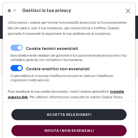
Gestisci la tua privacy
IT
Tutto News
Tutto Sport
Tutto Curiosità
Utilizziamo i cookie per fornire funzionalità essenziali al funzionamento
del sito web e, con il tuo consenso, per analizzarne il traffico. Questo
pannello ti consente di esprimere le tue preferenze di consenso.
Cronaca
Atletica
Serie D
/
Picenotime
Cookie tecnici essenziali
Basket
/
News
Sono strettamente necessari per garantire il funzionamento del servizio che ci hai
richiesto e, pertanto, non richiedono il tuo consenso.
/
Cronaca
/
Aggressione operatori Pronto soccorso ospedale 'Mazzoni' Ascoli, dg Maraldo: "Esprimo solidarietà, pronti ad innalzare ulteriormente livelli di sicurezza"
Cookie analitici non essenziali
Ciclismo
Ci permettono di misurare il traffico e analizzarne i dati con l'obiettivo di
migliorare il nostro servizio.
Volley
Puoi resettare le tue scelte eliminado i nostri cookie persistenti
tramite
CRONACA
questo link
. Per ulteriori informazioni consulta la nostra Cookie Policy.
Aggressione operatori Pronto
soccorso ospedale 'Mazzoni' Ascoli,
ACCETTA SELEZIONATI
dg Maraldo: "Esprimo solidarietà,
pronti ad innalzare ulteriormente
RIFIUTA I NON ESSENZIALI