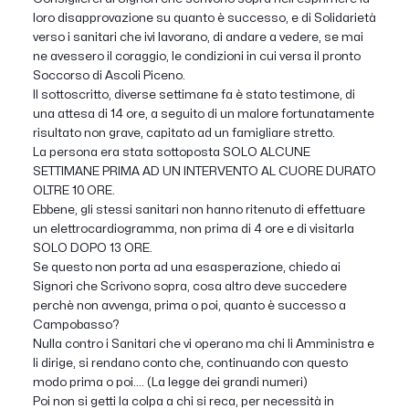
loro disapprovazione su quanto è successo, e di Solidarietà
verso i sanitari che ivi lavorano, di andare a vedere, se mai
ne avessero il coraggio, le condizioni in cui versa il pronto
Soccorso di Ascoli Piceno.
Il sottoscritto, diverse settimane fa è stato testimone, di
una attesa di 14 ore, a seguito di un malore fortunatamente
risultato non grave, capitato ad un famigliare stretto.
La persona era stata sottoposta SOLO ALCUNE
SETTIMANE PRIMA AD UN INTERVENTO AL CUORE DURATO
OLTRE 10 ORE.
Ebbene, gli stessi sanitari non hanno ritenuto di effettuare
un elettrocardiogramma, non prima di 4 ore e di visitarla
SOLO DOPO 13 ORE.
Se questo non porta ad una esasperazione, chiedo ai
Signori che Scrivono sopra, cosa altro deve succedere
perchè non avvenga, prima o poi, quanto è successo a
Campobasso?
Nulla contro i Sanitari che vi operano ma chi li Amministra e
li dirige, si rendano conto che, continuando con questo
modo prima o poi.... (La legge dei grandi numeri)
Poi non si getti la colpa a chi si reca, per necessità in