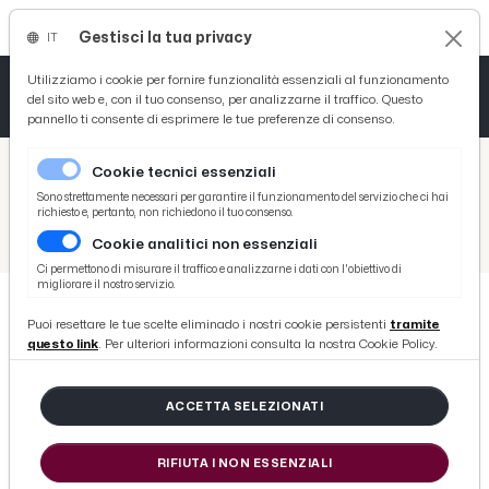
Gestisci la tua privacy
IT
Tutto News
Tutto Sport
Tutto Curiosità
Utilizziamo i cookie per fornire funzionalità essenziali al funzionamento
del sito web e, con il tuo consenso, per analizzarne il traffico. Questo
pannello ti consente di esprimere le tue preferenze di consenso.
Cronaca
Atletica
Serie D
/
Picenotime
Cookie tecnici essenziali
Basket
/
News
Sono strettamente necessari per garantire il funzionamento del servizio che ci hai
richiesto e, pertanto, non richiedono il tuo consenso.
/
Cronaca
/
Guardia di Finanza Macerata: operazione antidroga a Civitanova Marche. Quattro arresti e sequestrati oltre 610 grammi di sostanze stupefacenti
Cookie analitici non essenziali
Ciclismo
Ci permettono di misurare il traffico e analizzarne i dati con l'obiettivo di
migliorare il nostro servizio.
Volley
Puoi resettare le tue scelte eliminado i nostri cookie persistenti
tramite
CRONACA
questo link
. Per ulteriori informazioni consulta la nostra Cookie Policy.
Guardia di Finanza Macerata:
operazione antidroga a Civitanova
ACCETTA SELEZIONATI
Marche. Quattro arresti e
sequestrati oltre 610 grammi di
RIFIUTA I NON ESSENZIALI