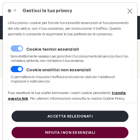
Gestisci la tua privacy
IT
Tutto News
Tutto Sport
Tutto Curiosità
Utilizziamo i cookie per fornire funzionalità essenziali al funzionamento
del sito web e, con il tuo consenso, per analizzarne il traffico. Questo
pannello ti consente di esprimere le tue preferenze di consenso.
Cronaca
Atletica
Serie D
/
Picenotime
Cookie tecnici essenziali
Basket
/
News
Sono strettamente necessari per garantire il funzionamento del servizio che ci hai
richiesto e, pertanto, non richiedono il tuo consenso.
/
Cronaca
/
Montefiore dell’Aso, incidente a cisterna adibita a trasporto di Gpl. Concluse operazioni per bruciare il gas
Cookie analitici non essenziali
Ciclismo
Ci permettono di misurare il traffico e analizzarne i dati con l'obiettivo di
migliorare il nostro servizio.
Volley
Puoi resettare le tue scelte eliminado i nostri cookie persistenti
tramite
CRONACA
questo link
. Per ulteriori informazioni consulta la nostra Cookie Policy.
Montefiore dell’Aso, incidente a
cisterna adibita a trasporto di Gpl.
ACCETTA SELEZIONATI
Concluse operazioni per bruciare il
gas
RIFIUTA I NON ESSENZIALI