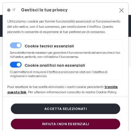
Gestisci la tua privacy
IT
Tutto News
Tutto Sport
Tutto Curiosità
Utilizziamo i cookie per fornire funzionalità essenziali al funzionamento
del sito web e, con il tuo consenso, per analizzarne il traffico. Questo
pannello ti consente di esprimere le tue preferenze di consenso.
Cronaca
Atletica
Serie D
/
Picenotime
Cookie tecnici essenziali
Basket
/
Ascoli Time
Sono strettamente necessari per garantire il funzionamento del servizio che ci hai
richiesto e, pertanto, non richiedono il tuo consenso.
/
Ascoli Calcio, Giannitti: “Spero di aprire un ciclo ricco di soddisfazioni. In B conta il senso di appartenenza”
Cookie analitici non essenziali
Ciclismo
Ci permettono di misurare il traffico e analizzarne i dati con l'obiettivo di
migliorare il nostro servizio.
Volley
ASCOLI TIME
Puoi resettare le tue scelte eliminado i nostri cookie persistenti
tramite
Ascoli Calcio, Giannitti: “Spero di
questo link
. Per ulteriori informazioni consulta la nostra Cookie Policy.
aprire un ciclo ricco di
soddisfazioni. In B conta il senso di
ACCETTA SELEZIONATI
appartenenza”
RIFIUTA I NON ESSENZIALI