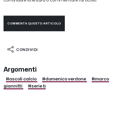
continuare la lettura o commentare l’articolo.
COMMENTA QUESTO ARTICOLO
CONDIVIDI
Argomenti
#ascoli calcio
#domenico verdone
#marco
giannitti
#serie b