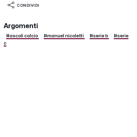
CONDIVIDI
Argomenti
#ascoli calcio
#manuel nicoletti
#serie b
#serie
c