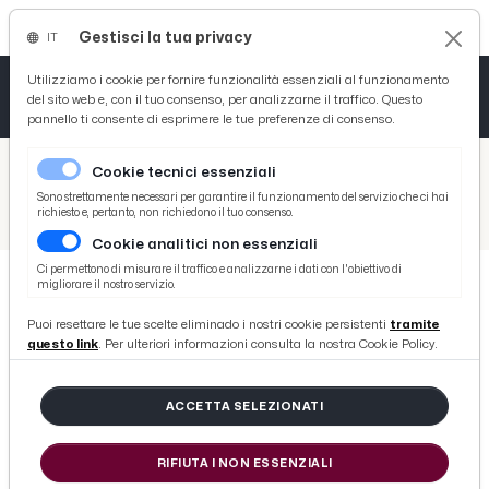
Gestisci la tua privacy
IT
Tutto News
Tutto Sport
Tutto Curiosità
Utilizziamo i cookie per fornire funzionalità essenziali al funzionamento
del sito web e, con il tuo consenso, per analizzarne il traffico. Questo
pannello ti consente di esprimere le tue preferenze di consenso.
Cronaca
Atletica
Serie D
/
Picenotime
Cookie tecnici essenziali
Basket
/
Ascoli Time
Sono strettamente necessari per garantire il funzionamento del servizio che ci hai
richiesto e, pertanto, non richiedono il tuo consenso.
/
Ascoli Calcio, Nicoletti protagonista della finale playoff dopo il problema muscolare: "Ci avete dato un'energia indescrivibile, non dimenticateci"
Cookie analitici non essenziali
Ciclismo
Ci permettono di misurare il traffico e analizzarne i dati con l'obiettivo di
migliorare il nostro servizio.
Volley
ASCOLI TIME
Puoi resettare le tue scelte eliminado i nostri cookie persistenti
tramite
Ascoli Calcio, Nicoletti
questo link
. Per ulteriori informazioni consulta la nostra Cookie Policy.
protagonista della finale playoff
dopo il problema muscolare: "Ci
ACCETTA SELEZIONATI
avete dato un'energia
RIFIUTA I NON ESSENZIALI
indescrivibile, non dimenticateci"